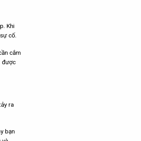
p. Khi
 sự cố.
 cần cắm
a được
xảy ra
ày bạn
g và