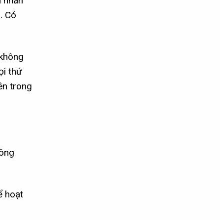
n nhấn
. Có
 không
ọi thứ
ên trong
công
ể hoạt