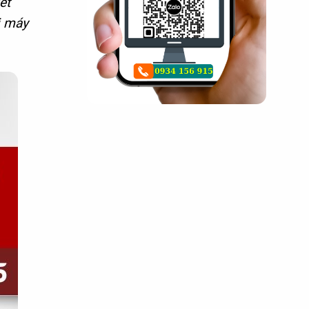
ết
ị máy