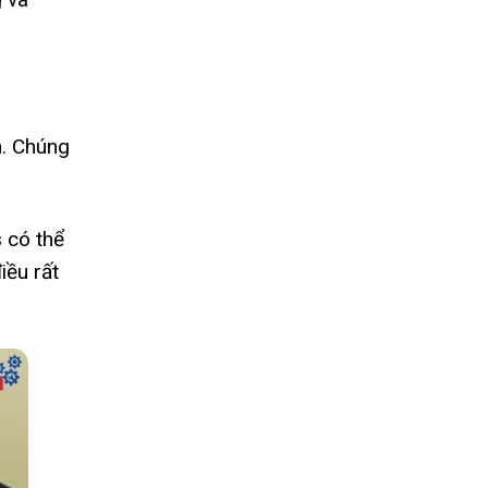
h. Chúng
s có thể
iều rất