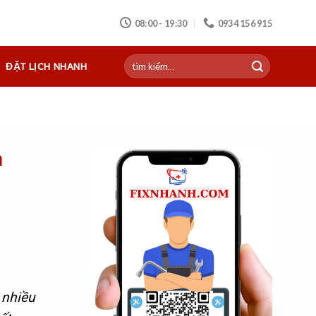
08:00 - 19:30
0934 156 915
ĐẶT LỊCH NHANH
h
 nhiều