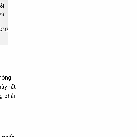
không
ày rất
g phải