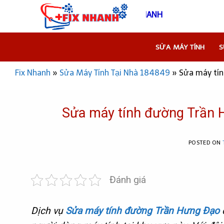
Skip
THÔNG TIN NHANH - FIX NHANH - BẢO HÀNH NHANH
to
content
SỬA MÁY TÍNH
S
Fix Nhanh
»
Sửa Máy Tính Tại Nhà 184849
»
Sửa máy tín
Sửa máy tính đường Trần H
POSTED ON
Đánh giá
Dịch vụ
Sửa máy tính đường Trần Hưng Đạo