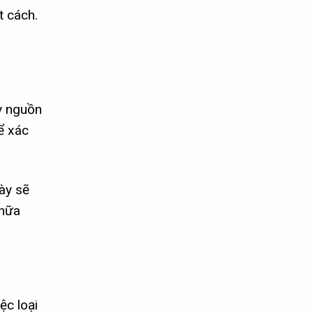
t cách.
ây nguồn
ể xác
này sẽ
chữa
ệc loại