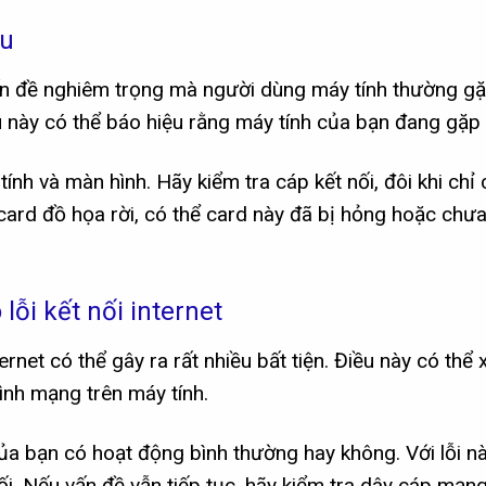
ệu
ấn đề nghiêm trọng mà người dùng máy tính thường gặ
ều này có thể báo hiệu rằng máy tính của bạn đang gặp
ính và màn hình. Hãy kiểm tra cáp kết nối, đôi khi chỉ
 card đồ họa rời, có thể card này đã bị hỏng hoặc chư
ỗi kết nối internet
ernet có thể gây ra rất nhiều bất tiện. Điều này có thể 
ình mạng trên máy tính.
ủa bạn có hoạt động bình thường hay không. Với lỗi n
ối. Nếu vấn đề vẫn tiếp tục, hãy kiểm tra dây cáp mạn