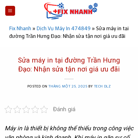
Skip
to
content
Fix Nhanh
»
Dịch Vụ Máy In 474849
»
Sửa máy in tại
đường Trần Hưng Đạo: Nhận sửa tận nơi giá ưu đãi
Sửa máy in tại đường Trần Hưng
Đạo: Nhận sửa tận nơi giá ưu đãi
POSTED ON
THÁNG MỘT 25, 2025
BY
TECH DLZ
Đánh giá
Máy in là thiết bị không thể thiếu trong công việc
văn phòng và kinh doanh. Khi máy in gặp sự cố,