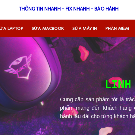
THÔNG TIN NHANH - FIX
ỬA LAPTOP
SỬA MACBOOK
SỬA MÁY IN
PHẦN MỀM
 – SIÊU MƯỚT
 thường xuyên trả lại máy tính với trình trạng tốt
.
 ME