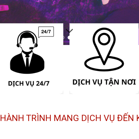
- HÀNH TRÌNH MANG DỊCH VỤ ĐẾN