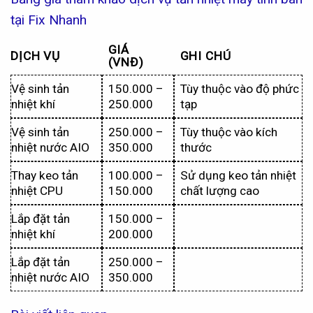
tại Fix Nhanh
GIÁ
DỊCH VỤ
GHI CHÚ
(VNĐ)
Vệ sinh tản
150.000 –
Tùy thuộc vào độ phức
nhiệt khí
250.000
tạp
Vệ sinh tản
250.000 –
Tùy thuộc vào kích
nhiệt nước AIO
350.000
thước
Thay keo tản
100.000 –
Sử dụng keo tản nhiệt
nhiệt CPU
150.000
chất lượng cao
Lắp đặt tản
150.000 –
nhiệt khí
200.000
Lắp đặt tản
250.000 –
nhiệt nước AIO
350.000