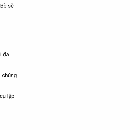
 Bè sẽ
i đa
i chúng
cụ lập