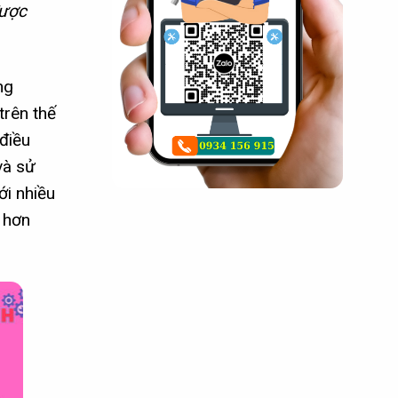
được
ng
trên thế
 điều
và sử
ới nhiều
u hơn