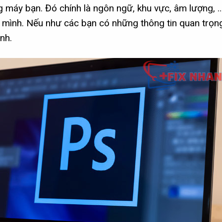
ong máy bạn. Đó chính là ngôn ngữ, khu vực, âm lượng, 
ủa mình. Nếu như các bạn có những thông tin quan trọn
nh.