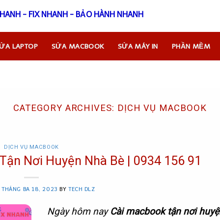
HÔNG TIN NHANH - FIX NHANH - BẢO HÀNH NHANH
ỬA LAPTOP
SỬA MACBOOK
SỬA MÁY IN
PHẦN MỀM
CATEGORY ARCHIVES:
DỊCH VỤ MACBOOK
DỊCH VỤ MACBOOK
n Nơi Huyện Nhà Bè | 0934 156 91
N
THÁNG BA 18, 2023
BY
TECH DLZ
Ngày hôm nay
Cài macbook tận nơi huy