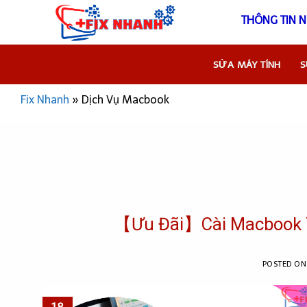
Skip
T
to
content
SỬA MÁY TÍNH
S
Fix Nhanh
»
Dịch Vụ Macbook
【Ưu Đãi】Cài Macbook Tậ
POSTED O