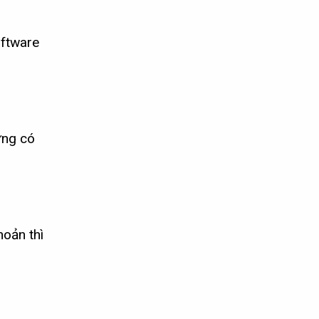
oftware
ứng có
oản thì