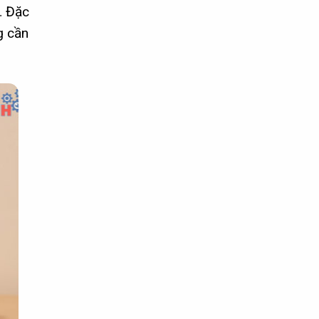
… Đặc
g cần