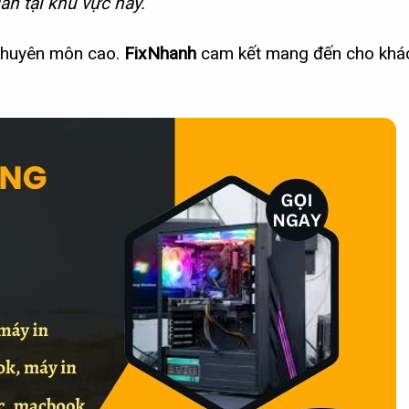
ân tại khu vực này.
 chuyên môn cao.
FixNhanh
cam kết mang đến cho khá