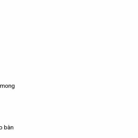
ư mong
o bàn