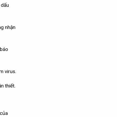
ố dấu
ng nhận
 báo
m virus.
 thiết.
 của