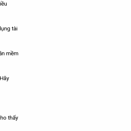
iều
ụng tài
phần mềm
 Hãy
cho thấy