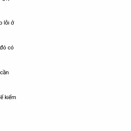
 lỗi ở
 đó có
 cần
ể kiểm