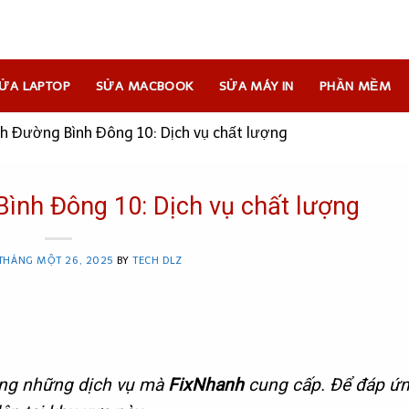
NHANH
ỬA LAPTOP
SỬA MACBOOK
SỬA MÁY IN
PHẦN MỀM
h Đường Bình Đông 10: Dịch vụ chất lượng
ình Đông 10: Dịch vụ chất lượng
THÁNG MỘT 26, 2025
BY
TECH DLZ
ong những dịch vụ mà
FixNhanh
cung cấp. Để đáp ứ