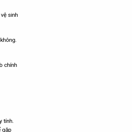
 vệ sinh
 không.
b chính
 tính.
ể gặp