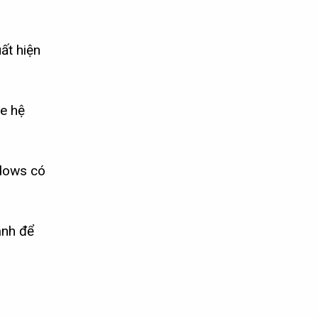
ất hiện
le hệ
dows có
nh để