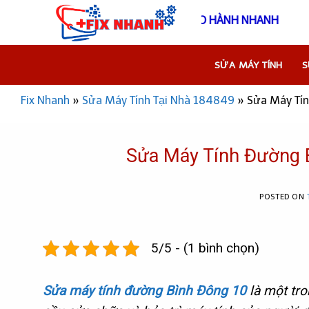
Skip
THÔNG TIN NHANH - FIX NHANH - BẢO HÀNH 
to
content
SỬA MÁY TÍNH
S
Fix Nhanh
»
Sửa Máy Tính Tại Nhà 184849
»
Sửa Máy Tín
Sửa Máy Tính Đường B
POSTED ON
5/5 - (1 bình chọn)
Sửa máy tính đường Bình Đông 10
là một tr