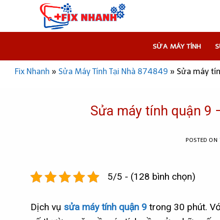
Skip
to
content
SỬA MÁY TÍNH
S
Fix Nhanh
»
Sửa Máy Tính Tại Nhà 874849
»
Sửa máy tí
Sửa máy tính quận 9 
POSTED ON
5/5 - (128 bình chọn)
Dịch vụ
sửa máy tính quận 9
trong 30 phút. Vớ