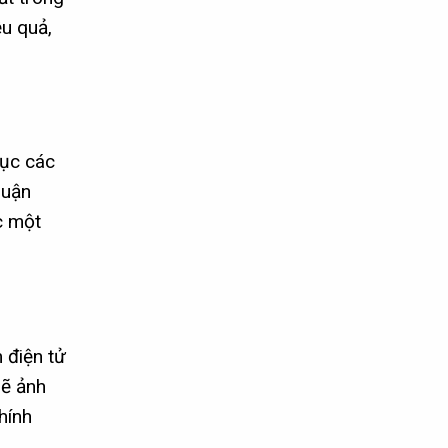
u quả,
hục các
quận
c một
 điện tử
sẽ ảnh
hính