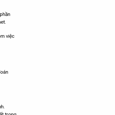
 phần
et.
ồm việc
đoán
nh.
ất trong