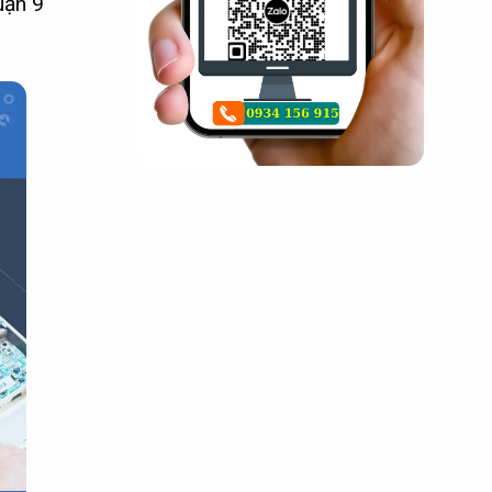
uận 9