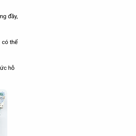
ng đầy,
 có thể
hức hỗ