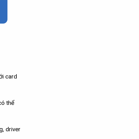
ới card
có thể
g, driver