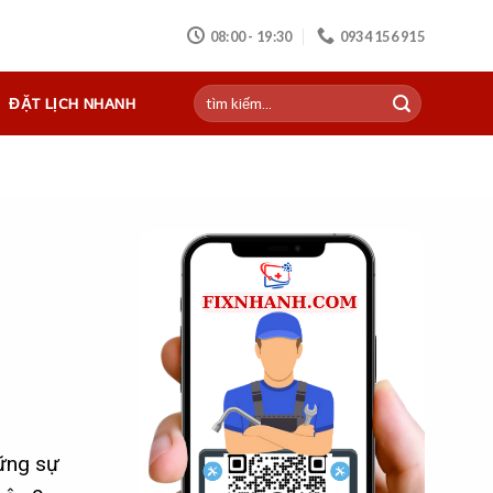
 NHANH - FIX NHANH - BẢO HÀNH NHANH
08:00 - 19:30
0934 156 915
ĐẶT LỊCH NHANH
hững sự