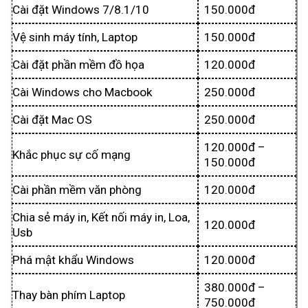
Cài đặt Windows 7/8.1/10
150.000đ
Vệ sinh máy tính, Laptop
150.000đ
Cài đặt phần mềm đồ họa
120.000đ
Cài Windows cho Macbook
250.000đ
Cài đặt Mac OS
250.000đ
120.000đ –
Khắc phục sự cố mạng
150.000đ
Cài phần mềm văn phòng
120.000đ
Chia sẻ máy in, Kết nối máy in, Loa,
120.000đ
Usb
Phá mật khẩu Windows
120.000đ
380.000đ –
Thay bàn phím Laptop
750.000đ