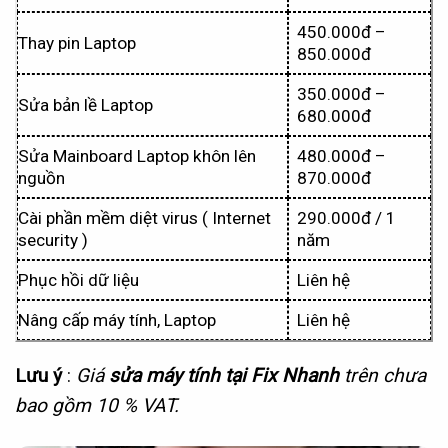
450.000đ –
Thay pin Laptop
850.000đ
350.000đ –
Sửa bản lề Laptop
680.000đ
Sửa Mainboard Laptop khôn lên
480.000đ –
nguồn
870.000đ
Cài phần mềm diệt virus ( Internet
290.000đ / 1
security )
năm
Phục hồi dữ liệu
Liên hệ
Nâng cấp máy tính, Laptop
Liên hệ
Lưu ý
:
Giá
sửa máy tính tại Fix Nhanh
trên chưa
bao gồm 10 % VAT.