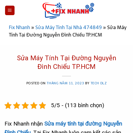
Skip
to
content
Fix Nhanh
»
Sửa Máy Tính Tại Nhà 474849
»
Sửa Máy
Tính Tại Đường Nguyễn Đình Chiểu TP.HCM
Sửa Máy Tính Tại Đường Nguyễn
Đình Chiểu TP.HCM
POSTED ON
THÁNG NĂM 11, 2023
BY
TECH DLZ
5/5 - (113 bình chọn)
Fix Nhanh nhận
Sửa máy tính tại đường Nguyễn
Đình Chiểu
. Tại Fix Nhanh luôn cam kết các sản