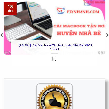
18
Th3
【Ưu Đãi】Cài Macbook Tận Nơi Huyện Nhà Bè | 0934
156 91
[...]