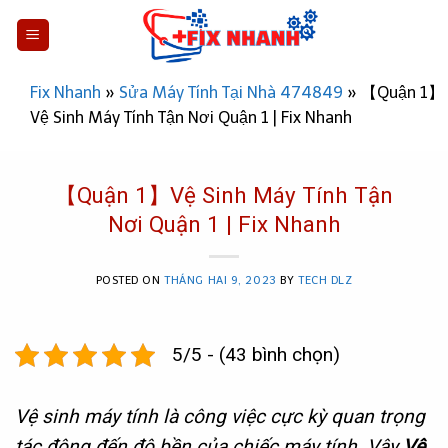
Skip
to
content
Fix Nhanh
»
Sửa Máy Tính Tại Nhà 474849
»
【Quận 1】
Vệ Sinh Máy Tính Tận Nơi Quận 1 | Fix Nhanh
【Quận 1】Vệ Sinh Máy Tính Tận
Nơi Quận 1 | Fix Nhanh
POSTED ON
THÁNG HAI 9, 2023
BY
TECH DLZ
5/5 - (43 bình chọn)
Vệ sinh máy tính là công việc cực kỳ quan trọng
tác động đến độ bền của chiếc máy tính. Vậy
V
ệ