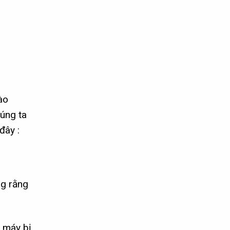
ào
húng ta
đây :
ng rằng
 máy bị