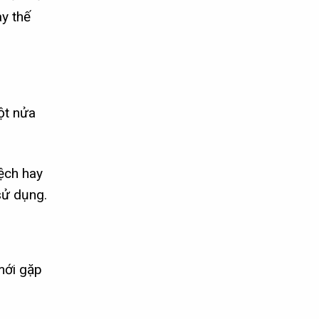
ay thế
ột nửa
lệch hay
sử dụng.
mới gặp