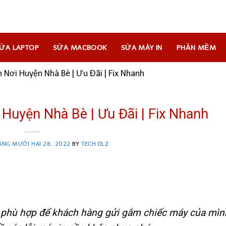
ANH
ỬA LAPTOP
SỬA MACBOOK
SỬA MÁY IN
PHẦN MỀM
ơi Huyện Nhà Bè | Ưu Đãi | Fix Nhanh
uyện Nhà Bè | Ưu Đãi | Fix Nhanh
ÁNG MƯỜI HAI 28, 2022
BY
TECH DLZ
 phù hợp để khách hàng gửi gắm chiếc máy của mìn