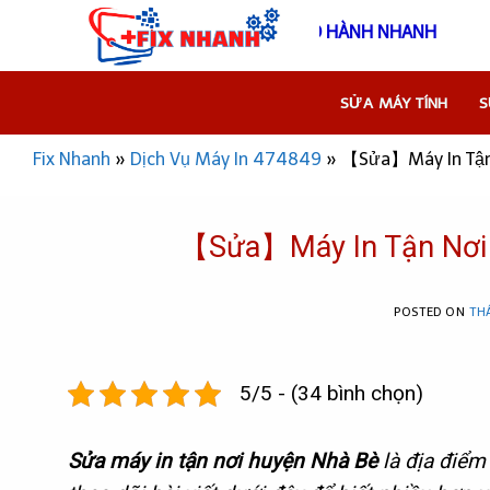
Skip
THÔNG TIN NHANH - FIX NHANH - BẢO HÀNH NH
to
content
SỬA MÁY TÍNH
S
Fix Nhanh
»
Dịch Vụ Máy In 474849
»
【Sửa】Máy In Tận N
【Sửa】Máy In Tận Nơi H
POSTED ON
TH
5/5 - (34 bình chọn)
Sửa máy in tận nơi huyện Nhà Bè
là địa điểm