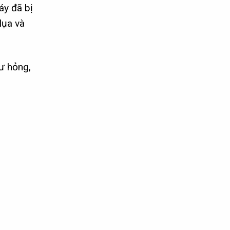
áy đã bị
lụa và
ư hỏng,