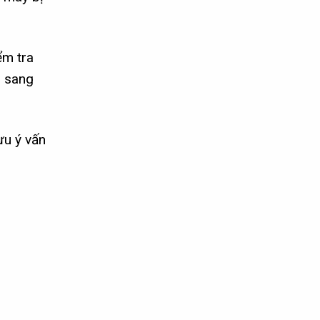
ểm tra
h sang
ưu ý vấn